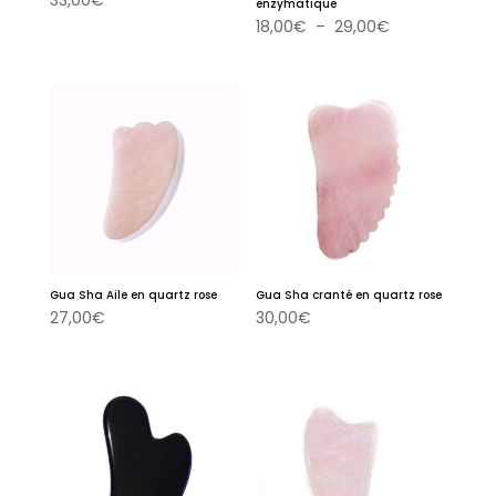
enzymatique
Plage
18,00
€
–
29,00
€
de
prix :
18,00€
à
29,00€
Gua Sha Aile en quartz rose
Gua Sha cranté en quartz rose
27,00
€
30,00
€