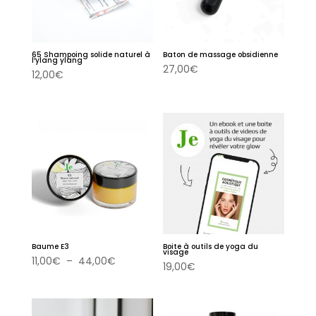
65 Shampoing solide naturel à
Baton de massage obsidienne
l’ylang ylang
27,00
€
12,00
€
Baume E3
Boite à outils de yoga du
visage
Plage
11,00
€
–
44,00
€
19,00
€
de
prix :
11,00€