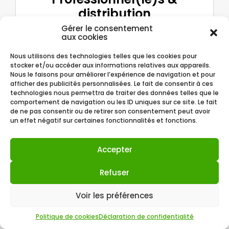
distribution
Gérer le consentement
Vous souhaitez distribuer nos
aux cookies
produits ? Rejoignez-nous pour
passer commande aux tarifs
professionnels. Vous avez
Nous utilisons des technologies telles que les cookies pour
également accès à des
stocker et/ou accéder aux informations relatives aux appareils.
formations sur nos produits et
Nous le faisons pour améliorer l’expérience de navigation et pour
protocoles de soin.
afficher des publicités personnalisées. Le fait de consentir à ces
technologies nous permettra de traiter des données telles que le
comportement de navigation ou les ID uniques sur ce site. Le fait
de ne pas consentir ou de retirer son consentement peut avoir
S'inscrire
un effet négatif sur certaines fonctionnalités et fonctions.
Accepter
Mon compte
Refuser
Voir les préférences
Politique de cookies
Déclaration de confidentialité