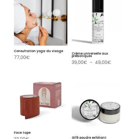
à
44,00€
Consultation yoga du visage
Crème universelle aux
prébiotiques
77,00
€
Plage
39,00
€
–
49,00
€
de
prix :
39,00€
à
49,00€
Face tape
GI19 poudre exfoliant
33,00
€