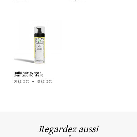
Huile nettoyante
démaquillante 10
Plage
29,00
€
–
39,00
€
de
prix :
29,00€
à
39,00€
Regardez aussi