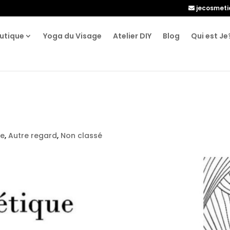
jecosmet
utique
Yoga du Visage
Atelier DIY
Blog
Qui est Je
?
le
,
Autre regard
,
Non classé