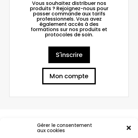
Vous souhaitez distribuer nos
produits ? Rejoignez-nous pour
passer commande aux tarifs
professionnels. Vous avez
également accès à des
formations sur nos produits et
protocoles de soin.
S'inscrire
Mon compte
Compte client
Gérer le consentement
aux cookies
Vous avez passé commande chez Je Cosmétique ? Retrouvez vos