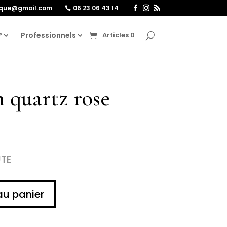
ique@gmail.com
06 23 06 43 14
?
Professionnels
Articles 0
 quartz rose
UTE
au panier