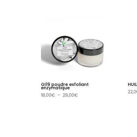
GI19 poudre exfoliant
HUI
enzymatique
22,0
Plage
18,00
€
–
29,00
€
de
prix :
18,00€
à
29,00€