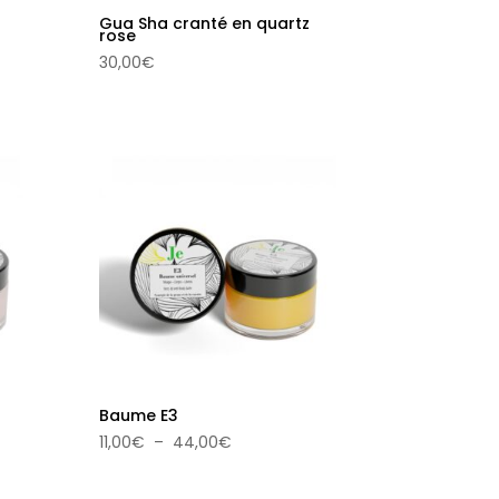
Gua Sha cranté en quartz
rose
30,00
€
Baume E3
Plage
11,00
€
–
44,00
€
de
prix :