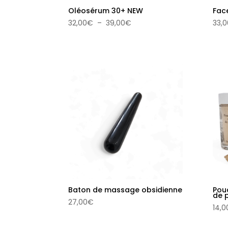
Oléosérum 30+ NEW
Fac
Plage
32,00
€
–
39,00
€
33,0
de
prix :
32,00€
à
39,00€
Baton de massage obsidienne
Pou
de 
27,00
€
14,0