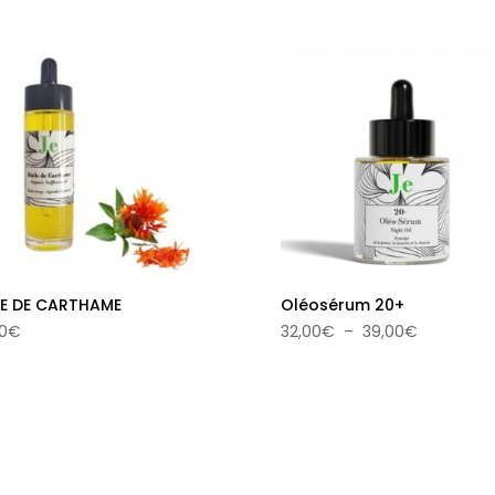
18,00€
à
29,00€
LE DE CARTHAME
Oléosérum 20+
Plage
0
€
32,00
€
–
39,00
€
de
prix :
32,00€
à
39,00€