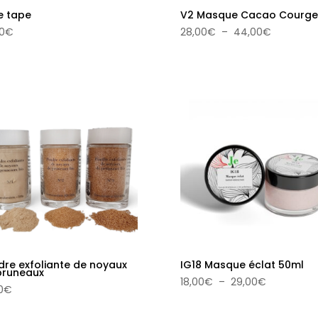
e tape
V2 Masque Cacao Courge
Plage
0
€
28,00
€
–
44,00
€
de
prix :
28,00€
à
44,00€
dre exfoliante de noyaux
IG18 Masque éclat 50ml
pruneaux
Plage
18,00
€
–
29,00
€
0
€
de
prix :