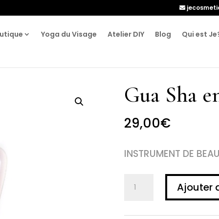
jecosmet
utique
Yoga du Visage
Atelier DIY
Blog
Qui est Je
Gua Sha en
29,00
€
INSTRUMENT DE BEA
quantité
Ajouter 
de
Gua
Sha