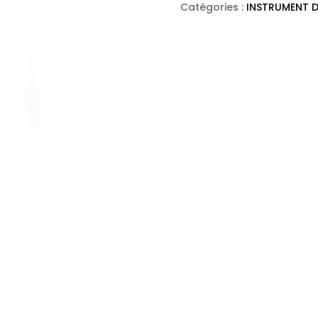
en
Catégories :
INSTRUMENT D
quartz
rose