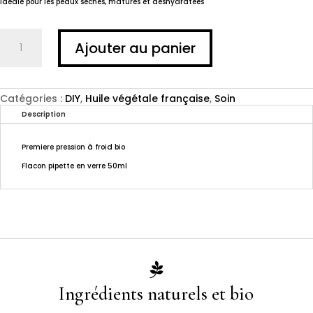
Idéale pour les peaux sèches, matures et déshydratées
quantité
Ajouter au panier
de
HUILE
DE
CHANVRE
Catégories :
DIY
,
Huile végétale française
,
Soin
Description
Premiere pression à froid bio
Flacon pipette en verre 50ml

Ingrédients naturels et bio