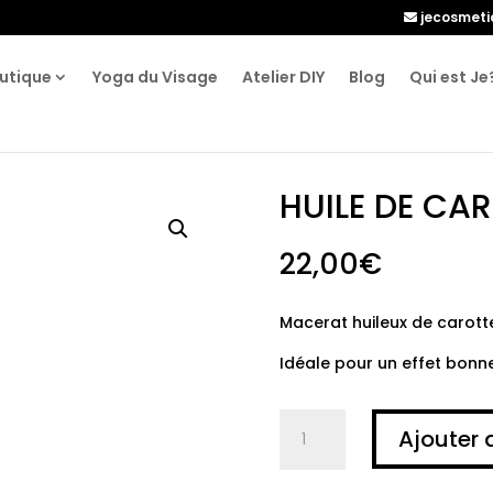
jecosmet
utique
Yoga du Visage
Atelier DIY
Blog
Qui est Je
HUILE DE CA
22,00
€
Macerat huileux de carott
Idéale pour un effet bonne
quantité
Ajouter 
de
HUILE