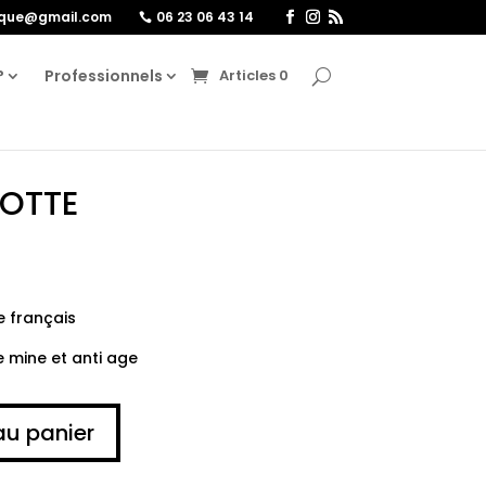
ique@gmail.com
06 23 06 43 14
?
Professionnels
Articles 0
ROTTE
e français
 mine et anti age
au panier