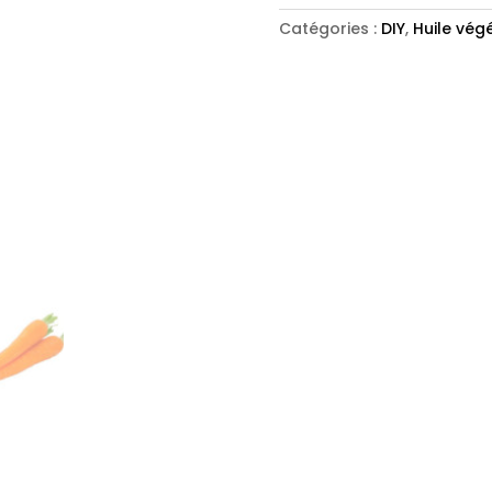
DE
CAROTTE
Catégories :
DIY
,
Huile vég