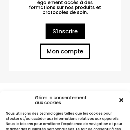
également accès à des
formations sur nos produits et
protocoles de soin.
S'inscrire
Mon compte
Compte client
Gérer le consentement
aux cookies
Vous avez passé commande chez Je Cosmétique ? Retrouvez vos
commandes sur votre compte client.
Nous utilisons des technologies telles que les cookies pour
stocker et/ou accéder aux informations relatives aux appareils.
Nous le faisons pour améliorer l’expérience de navigation et pour
afficher des publicités personnalisées. Le fait de consentir à ces