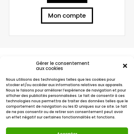
Mon compte
Compte client
Gérer le consentement
aux cookies
Vous avez passé commande chez Je Cosmétique ? Retrouvez vos
commandes sur votre compte client.
Nous utilisons des technologies telles que les cookies pour
stocker et/ou accéder aux informations relatives aux appareils.
Nous le faisons pour améliorer l’expérience de navigation et pour
afficher des publicités personnalisées. Le fait de consentir à ces
Mon compte
technologies nous permettra de traiter des données telles que le
comportement de navigation ou les ID uniques sur ce site. Le fait
de ne pas consentir ou de retirer son consentement peut avoir
un effet négatif sur certaines fonctionnalités et fonctions.
Mentions Légales
CGV CGU