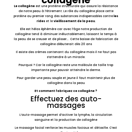
Le collagène
est une protéine structurale qui assure la résistance
de notre peau à l’étirement. Le rôle du collagène place cette
protéine au premier rang des substances indispensables contre
les
rides
et le
vieillissement de la peau
.
Elle est hélas éphémère car avec l’âge notre production de
collagène tend à diminuer inéluctablement, laissant le temps à
la peau de se creuser et de plisser… Cette baisse de fabrication de
collagène débuterait dès 20 ans
Il existe des crèmes contenant du collagène mais il ne faut pas
s’attendre à un miracle.
Pourquoi ? Car le collagène reste une molécule de taille trop
importante pour pouvoir atteindre le derme.
Pour garder une peau souple et jeune il faut maintenir plus de
collagène dans la peau
Et comment fabriquez ce collagène ?
Effectuez des
auto-
massages
L’auto-massage permet d’activer la lymphe, la circulation
sanguine et la production de collagène
Le massage facial renforce les muscles faciaux et détoxifie. C’est