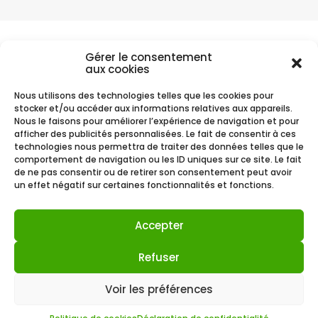
Compte client
Gérer le consentement
aux cookies
Vous avez passé commande chez Je Cosmétique ? Retrouvez vos
commandes sur votre compte client.
Nous utilisons des technologies telles que les cookies pour
stocker et/ou accéder aux informations relatives aux appareils.
Nous le faisons pour améliorer l’expérience de navigation et pour
afficher des publicités personnalisées. Le fait de consentir à ces
Mon compte
technologies nous permettra de traiter des données telles que le
comportement de navigation ou les ID uniques sur ce site. Le fait
de ne pas consentir ou de retirer son consentement peut avoir
un effet négatif sur certaines fonctionnalités et fonctions.
Mentions Légales
CGV CGU
Accepter
Politique de cookies (UE)
Refuser
Politique de confidentialité
Voir les préférences