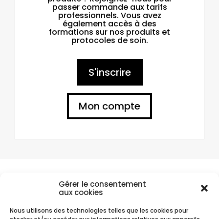
passer commande aux tarifs
professionnels. Vous avez
également accès à des
formations sur nos produits et
protocoles de soin.
S'inscrire
Mon compte
Compte client
Gérer le consentement
aux cookies
Vous avez passé commande chez Je Cosmétique ? Retrouvez vos
commandes sur votre compte client.
Nous utilisons des technologies telles que les cookies pour