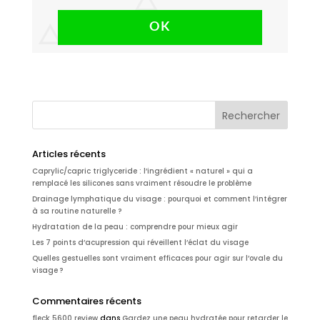
OK
Articles récents
Caprylic/capric triglyceride : l’ingrédient « naturel » qui a
remplacé les silicones sans vraiment résoudre le problème
Drainage lymphatique du visage : pourquoi et comment l’intégrer
à sa routine naturelle ?
Hydratation de la peau : comprendre pour mieux agir
Les 7 points d’acupression qui réveillent l’éclat du visage
Quelles gestuelles sont vraiment efficaces pour agir sur l’ovale du
visage ?
Commentaires récents
fleck 5600 review
dans
Gardez une peau hydratée pour retarder le