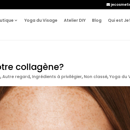
jecosmet
utique
Yoga du Visage
Atelier DIY
Blog
Qui est Je
tre collagène?
e
,
Autre regard
,
Ingrédients à privilégier
,
Non classé
,
Yoga du 