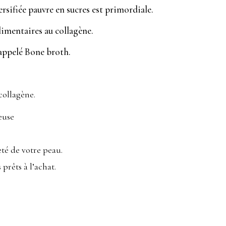
ersifiée pauvre en sucres est primordiale.
limentaires au collagène.
i appelé Bone broth.
collagène.
euse
eté de votre peau.
prêts à l’achat.