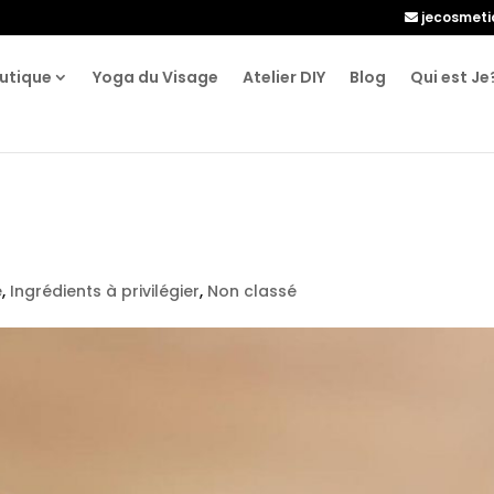
jecosmet
utique
Yoga du Visage
Atelier DIY
Blog
Qui est Je
e
,
Ingrédients à privilégier
,
Non classé