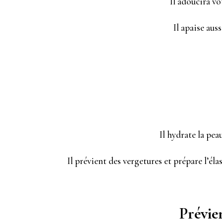
Il adoucira vot
Il apaise aus
Il hydrate la peau
​Il prévient des vergetures et prépare l’él
Prévien