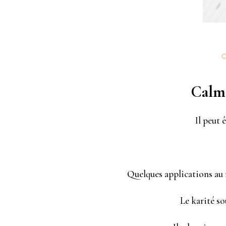
Calme
Il peut 
Quelques applications au n
Le karité so