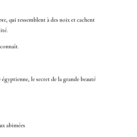
rbre, qui ressemblent à des noix et cachent
ité.
 connaît.
e égyptienne, le secret de la grande beauté
aux abimées