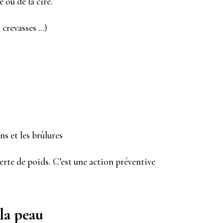
e ou de la cire.
crevasses …) ​
s et les brûlures​
 perte de poids. C’est une action préventive
 la peau