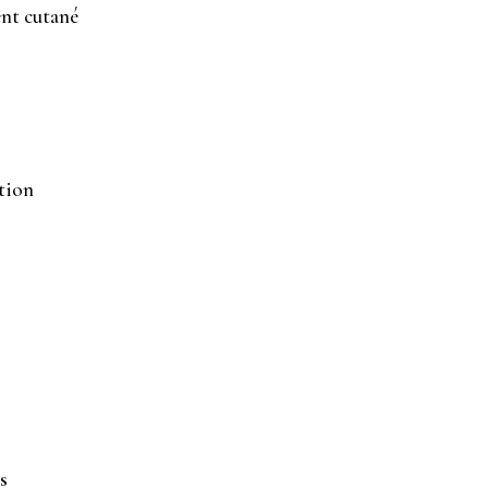
ent cutané
ation
s