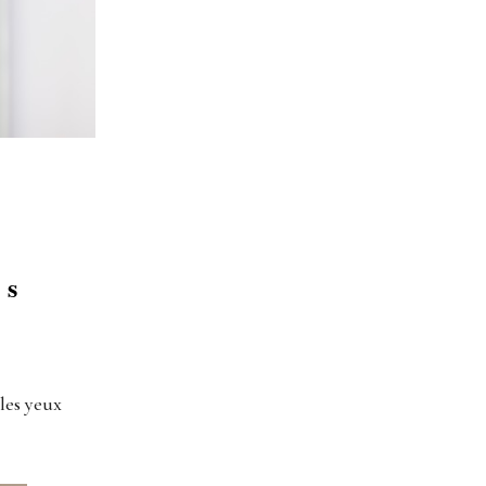
es
 les yeux