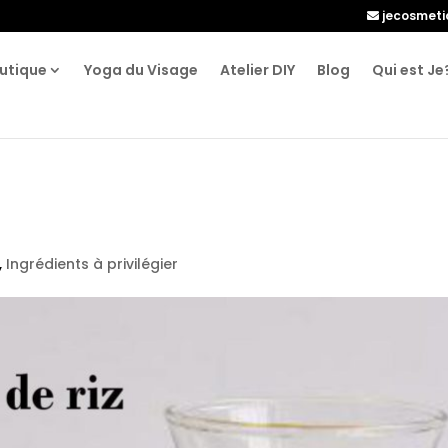
jecosmet
utique
Yoga du Visage
Atelier DIY
Blog
Qui est Je
,
Ingrédients à privilégier