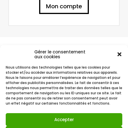
Mon compte
Compte client
Gérer le consentement
aux cookies
Vous avez passé commande chez Je Cosmétique ? Retrouvez vos
commandes sur votre compte client.
Nous utilisons des technologies telles que les cookies pour
stocker et/ou accéder aux informations relatives aux appareils.
Nous le faisons pour améliorer l’expérience de navigation et pour
afficher des publicités personnalisées. Le fait de consentir à ces
Mon compte
technologies nous permettra de traiter des données telles que le
comportement de navigation ou les ID uniques sur ce site. Le fait
de ne pas consentir ou de retirer son consentement peut avoir
un effet négatif sur certaines fonctionnalités et fonctions.
Mentions Légales
CGV CGU
Accepter
Politique de cookies (UE)