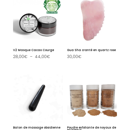
32,00€
à
39,00€
V2 Masque Cacao Courge
Gua Sha cranté en quartz rose
Plage
28,00
€
–
44,00
€
30,00
€
de
prix :
28,00€
à
44,00€
Baton de massage obsidienne
Poudre exfoliante de noyaux de
pruneaux