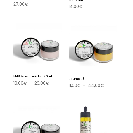
27,00
€
14,00
€
IG18 Masque éclat 50ml
Baume E3
Plage
18,00
€
–
29,00
€
Plage
11,00
€
–
44,00
€
de
de
prix :
prix :
18,00€
11,00€
à
à
29,00€
44,00€