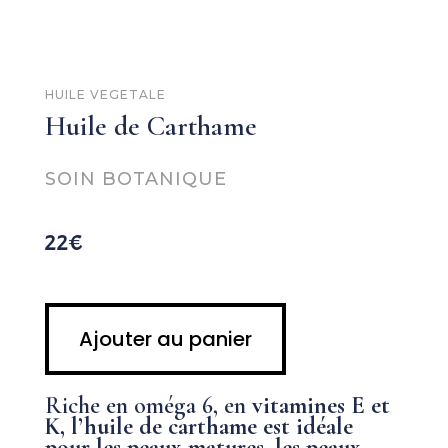
HUILE VEGETALE
Huile de Carthame
SOIN BOTANIQUE
22€
Ajouter au panier
Riche en oméga 6, en
vitamines E et
K,
l’huile de carthame est idéale
pour les peaux matures, les peaux