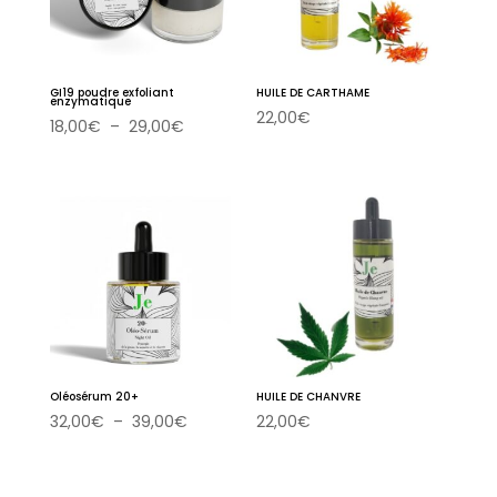
GI19 poudre exfoliant
HUILE DE CARTHAME
enzymatique
22,00
€
Plage
18,00
€
–
29,00
€
de
prix :
18,00€
à
29,00€
Oléosérum 20+
HUILE DE CHANVRE
Plage
32,00
€
–
39,00
€
22,00
€
de
prix :