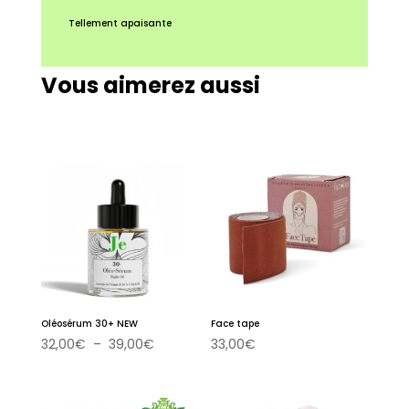
Tellement apaisante
Vous aimerez aussi
Oléosérum 30+ NEW
Face tape
Plage
32,00
€
–
39,00
€
33,00
€
de
prix :