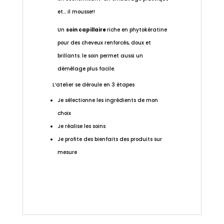
et… il mousse!!
Un
soin capillaire
riche en phytokératine
pour des cheveux renforcés, doux et
brillants. le soin permet aussi un
démêlage plus facile.
L’atelier se déroule en 3 étapes
Je sélectionne les ingrédients de mon
choix
Je réalise les soins
Je profite des bienfaits des produits sur
mesure