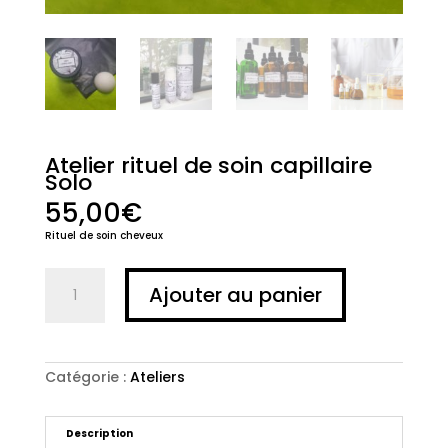
Atelier rituel de soin capillaire
Solo
55,00
€
Rituel de soin cheveux
quantité
Ajouter au panier
de
Atelier
rituel
de
soin
Catégorie :
Ateliers
capillaire
Solo
Description